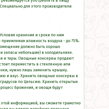
м рекомендуется употреблять в пищу
. Специально для этого производители
 Условия хранения и сроки по ним
 приемлемая влажность воздуха - до 75%.
 помещение должно быть хорошо
и запасы небольшие) в холодильнике.
ории и тары. Овощные консервы продают
 стоит переместить в стеклянную или
анки, нужно лишь заменить крышку.
цию и вкус. Хранить овощные консервы в
 градусов по Цельсию. Хранить открытые
процесс брожения, и овощи будут
я этой информацией, вы сможете грамотно
 если вы видите малейшие признаки