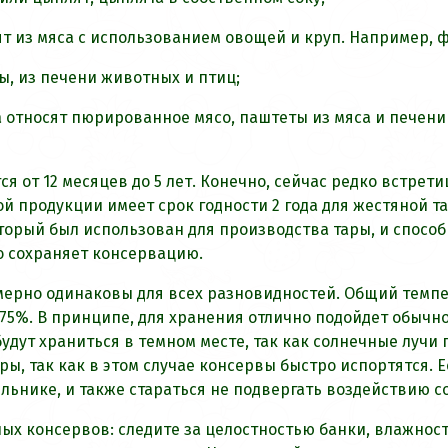
ят из мяса с использованием овощей и круп. Например,
ы, из печени животных и птиц;
а относят пюрированное мясо, паштеты из мяса и печен
 от 12 месяцев до 5 лет. Конечно, сейчас редко встретиш
й продукции имеет срок годности 2 года для жестяной та
торый был использован для производства тары, и способ
о сохраняет консервацию.
ерно одинаковы для всех разновидностей. Общий темпер
75%. В принципе, для хранения отлично подойдет обычн
дут храниться в темном месте, так как солнечные лучи 
ы, так как в этом случае консервы быстро испортятся. Е
ильнике, и также стараться не подвергать воздействию с
ых консервов: следите за целостностью банки, влажнос