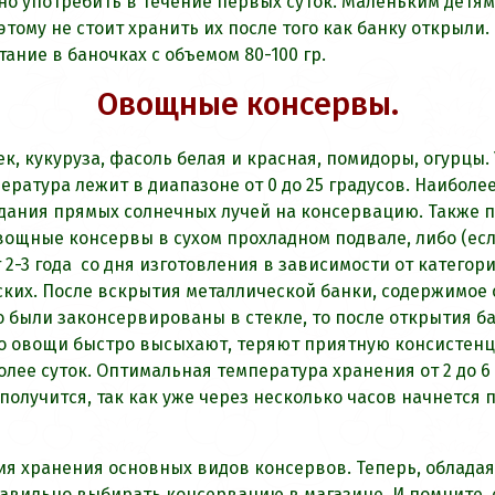
но употребить в течение первых суток. Маленьким детя
тому не стоит хранить их после того как банку открыли
ние в баночках с объемом 80-100 гр.
Овощные консервы.
к, кукуруза, фасоль белая и красная, помидоры, огурцы.
атура лежит в диапазоне от 0 до 25 градусов. Наиболее
адания прямых солнечных лучей на консервацию. Также
вощные консервы в сухом прохладном подвале, либо (есл
т 2-3 года со дня изготовления в зависимости от катег
еских. После вскрытия металлической банки, содержимое
о были законсервированы в стекле, то после открытия б
него овощи быстро высыхают, теряют приятную консистен
лее суток. Оптимальная температура хранения от 2 до 6
олучится, так как уже через несколько часов начнется 
вия хранения основных видов консервов. Теперь, облада
равильно выбирать консервацию в магазине. И помните,