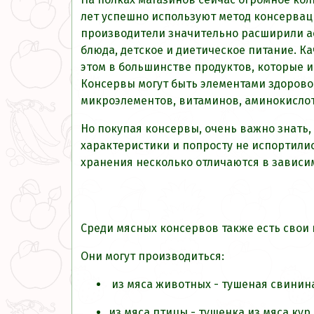
лет успешно используют метод консервации
производители значительно расширили ас
блюда, детское и диетическое питание. К
этом в большинстве продуктов, которые 
Консервы могут быть элементами здорово
микроэлементов, витаминов, аминокисло
Но покупая консервы, очень важно знать,
характеристики и попросту не испортилис
хранения несколько отличаются в зависим
Среди мясных консервов также есть свои 
Они могут производиться:
из мяса животных - тушеная свинина
из мяса птицы - тушенка из мяса кур