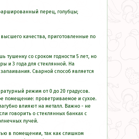
 фаршированный перец, голубцы;
и высшего качества, приготовленные по
ь тушенку со сроком годности 5 лет, но
ры и 3 года для стеклянной. На
 запаивания. Сварной способ является
атурный режим от 0 до 20 градусов.
ое помещение: проветриваемое и сухое.
пагубно влияют на металл. Важно - не
сли говорить о стеклянных банках с
олнечных лучей.
тью в помещении, так как слишком