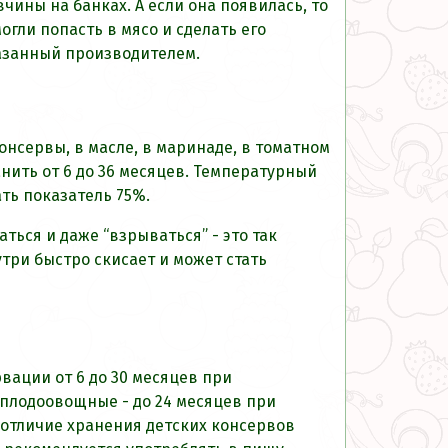
ины на банках. А если она появилась, то
гли попасть в мясо и сделать его
казанный производителем.
нсервы, в масле, в маринаде, в томатном
нить от 6 до 36 месяцев. Температурный
ать показатель 75%.
ься и даже “взрываться” - это так
ри быстро скисает и может стать
ации от 6 до 30 месяцев при
; плодоовощные - до 24 месяцев при
е отличие хранения детских консервов