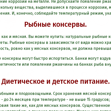
е коррозии на металле. Не допускайте появление ржавч
кольку вещества, выделившиеся в процессе коррозии, мо
ения. И, конечно, соблюдайте температурный режим, у
Рыбные консервы.
как и мясная. Вы можете купить: натуральные рыбные ко
теты. Рыбные консервы в зависимости от вида можно хра
ность, ровно как у мясных консервов, не должна превыш
онсервы могут быстро испортиться. Банки могут вздуват
тичности или появлении ржавчины на банках рыба внут
Диетическое и детское питание.
ыбными и плодоовощными. Срок хранения мясной консерв
- до 24 месяцев при температуре - не выше 15 градусов
ловия такие же, как для мясных консервов. Существенно