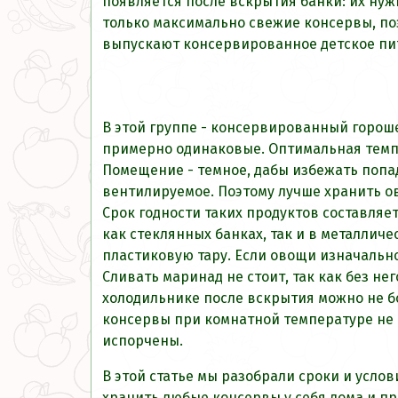
появляется после вскрытия банки: их нуж
только максимально свежие консервы, поэ
выпускают консервированное детское пита
В этой группе - консервированный гороше
примерно одинаковые. Оптимальная темпер
Помещение - темное, дабы избежать поп
вентилируемое. Поэтому лучше хранить о
Срок годности таких продуктов составляе
как стеклянных банках, так и в металлич
пластиковую тару. Если овощи изначальн
Сливать маринад не стоит, так как без 
холодильнике после вскрытия можно не бо
консервы при комнатной температуре не п
испорчены.
В этой статье мы разобрали сроки и усло
хранить любые консервы у себя дома и п