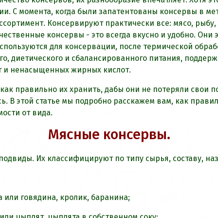
. С момента, когда были запатентованы консервы в мета
сортимент. Консервируют практически все: мясо, рыбу,
ачественные консервы - это всегда вкусно и удобно. Они
используются для консервации, после термической обраб
го, диетического и сбалансированного питания, поддер
т и ненасыщенных жирных кислот.
 как правильно их хранить, дабы они не потеряли свои 
ь. В этой статье мы подробно расскажем вам, как прави
ости от вида.
Мясные консервы.
подвиды. Их классифицируют по типу сырья, составу, на
 или говядина, кролик, баранина;
 или цыплят, цыплята в собственном соку;